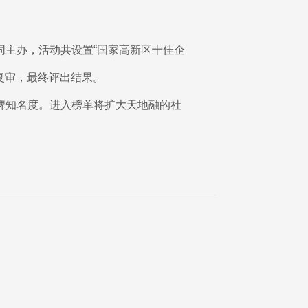
同主办，活动共设置“国家高新区十佳企
团复审，最终评出结果。
牌知名度。进入榜单将扩大天地融的社